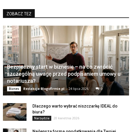
ZOBACZ TEŻ
Bezpieczny start w biznesie – na co zwrócić
szczególną uwagę przed podpisaniem umowy u
notariusza?
Redakcja Blogofirmie.pl
-
24 lipca 2026
0
Biznes
Dlaczego warto wybrać niszczarkę IDEAL do
biura?
20 kwietnia 2026
Narzędzia
Najlepsza forma opodatkowania dla Twojej