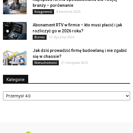
branży – porównanie
8 kwietnia 2026
Księgowość
Abonament RTV w firmie – kto musi płacić i jak
rozliczyć go w 2026 roku?
31 stycznia 2026
Biznes
Jak dziś prowadzić firmę budowlaną i nie zgubić
się w chaosie?
21 listopada 2025
Nieruchomości
Kategorie
Kategorie