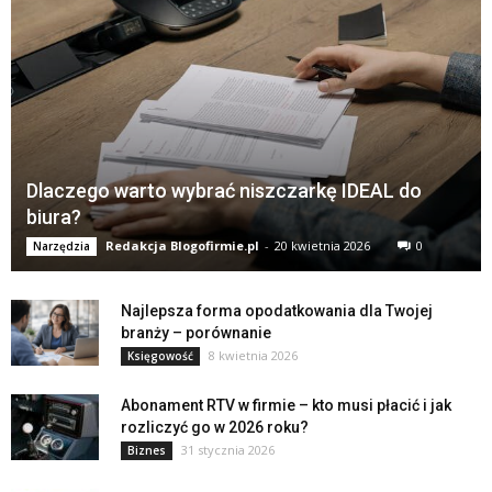
Dlaczego warto wybrać niszczarkę IDEAL do
biura?
Redakcja Blogofirmie.pl
-
20 kwietnia 2026
0
Narzędzia
Najlepsza forma opodatkowania dla Twojej
branży – porównanie
8 kwietnia 2026
Księgowość
Abonament RTV w firmie – kto musi płacić i jak
rozliczyć go w 2026 roku?
31 stycznia 2026
Biznes