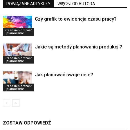
POWIĄZANE ARTYKUŁY
WIĘCEJ OD AUTORA
Czy grafik to ewidencja czasu pracy?
Przedsiębiorczość
i planowanie
Jakie są metody planowania produkcji?
Przedsiębiorczość
i planowanie
Jak planować swoje cele?
Przedsiębiorczość
i planowanie
ZOSTAW ODPOWIEDŹ