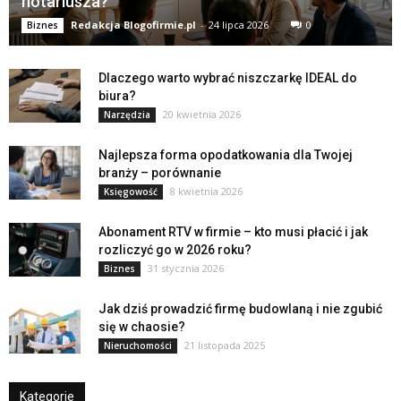
notariusza?
Redakcja Blogofirmie.pl
-
24 lipca 2026
0
Biznes
Dlaczego warto wybrać niszczarkę IDEAL do
biura?
20 kwietnia 2026
Narzędzia
Najlepsza forma opodatkowania dla Twojej
branży – porównanie
8 kwietnia 2026
Księgowość
Abonament RTV w firmie – kto musi płacić i jak
rozliczyć go w 2026 roku?
31 stycznia 2026
Biznes
Jak dziś prowadzić firmę budowlaną i nie zgubić
się w chaosie?
21 listopada 2025
Nieruchomości
Kategorie