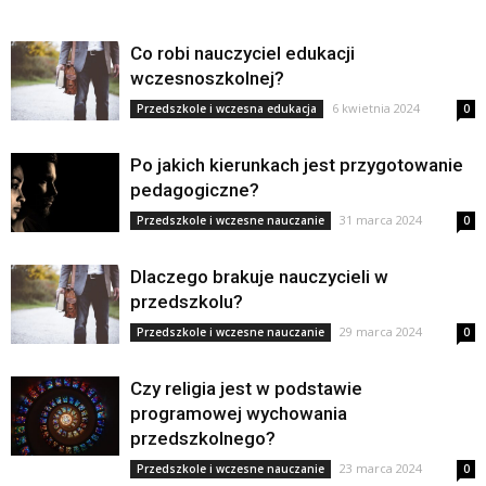
Co robi nauczyciel edukacji
wczesnoszkolnej?
6 kwietnia 2024
Przedszkole i wczesna edukacja
0
Po jakich kierunkach jest przygotowanie
pedagogiczne?
31 marca 2024
Przedszkole i wczesne nauczanie
0
Dlaczego brakuje nauczycieli w
przedszkolu?
29 marca 2024
Przedszkole i wczesne nauczanie
0
Czy religia jest w podstawie
programowej wychowania
przedszkolnego?
23 marca 2024
Przedszkole i wczesne nauczanie
0