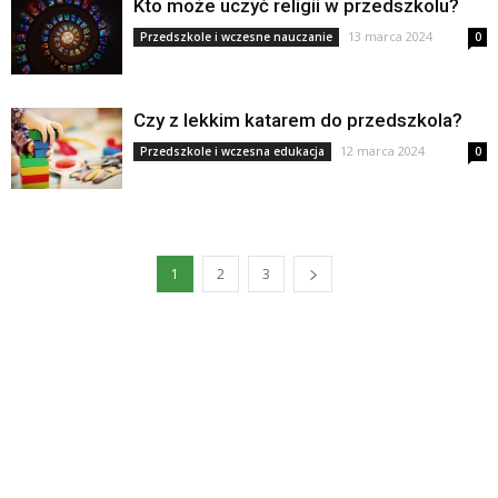
Kto może uczyć religii w przedszkolu?
13 marca 2024
Przedszkole i wczesne nauczanie
0
Czy z lekkim katarem do przedszkola?
12 marca 2024
Przedszkole i wczesna edukacja
0
1
2
3