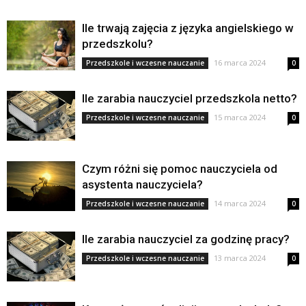
Ile trwają zajęcia z języka angielskiego w
przedszkolu?
16 marca 2024
Przedszkole i wczesne nauczanie
0
Ile zarabia nauczyciel przedszkola netto?
15 marca 2024
Przedszkole i wczesne nauczanie
0
Czym różni się pomoc nauczyciela od
asystenta nauczyciela?
14 marca 2024
Przedszkole i wczesne nauczanie
0
Ile zarabia nauczyciel za godzinę pracy?
13 marca 2024
Przedszkole i wczesne nauczanie
0