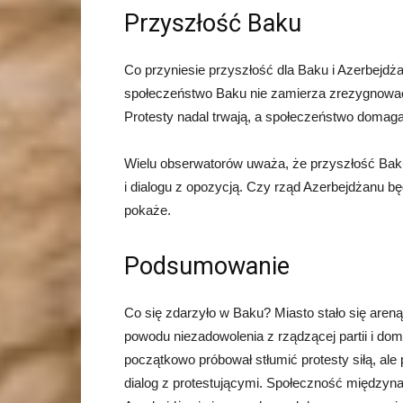
Przyszłość Baku
Co przyniesie przyszłość dla Baku i Azerbejdża
społeczeństwo Baku nie zamierza zrezygnować 
Protesty nadal trwają, a społeczeństwo domaga
Wielu obserwatorów uważa, że przyszłość Baku
i dialogu z opozycją. Czy rząd Azerbejdżanu b
pokaże.
Podsumowanie
Co się zdarzyło w Baku? Miasto stało się are
powodu niezadowolenia z rządzącej partii i d
początkowo próbował stłumić protesty siłą, al
dialog z protestującymi. Społeczność międzyn