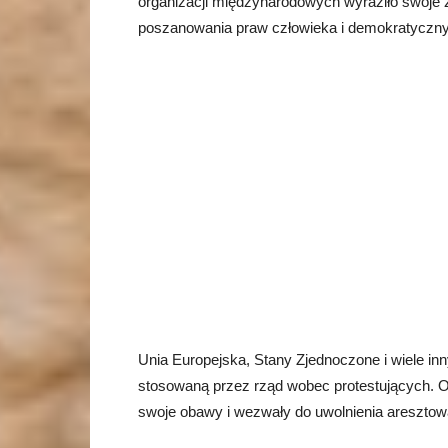
organizacji międzynarodowych wyraziło swoje z
poszanowania praw człowieka i demokratyczny
Unia Europejska, Stany Zjednoczone i wiele i
stosowaną przez rząd wobec protestujących. O
swoje obawy i wezwały do uwolnienia aresztow