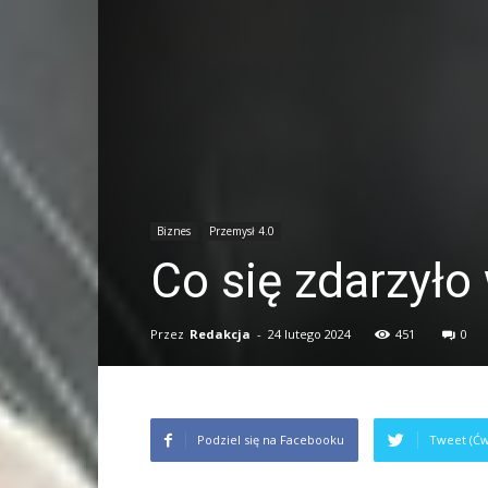
Biznes
Przemysł 4.0
Co się zdarzyło
Przez
Redakcja
-
24 lutego 2024
451
0
Podziel się na Facebooku
Tweet (Ćw