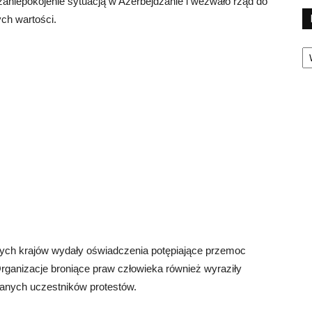
aniepokojenie sytuacją w Azerbejdżanie i wezwało rząd do
ch wartości.
Ka
nnych krajów wydały oświadczenia potępiające przemoc
rganizacje broniące praw człowieka również wyraziły
anych uczestników protestów.