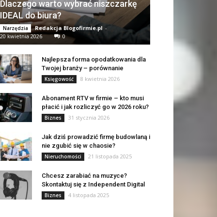
Dlaczego warto wybrać niszczarkę
IDEAL do biura?
Redakcja Blogofirmie.pl
-
Narzędzia
20 kwietnia 2026
0
Najlepsza forma opodatkowania dla
Twojej branży – porównanie
8 kwietnia 2026
Księgowość
Abonament RTV w firmie – kto musi
płacić i jak rozliczyć go w 2026 roku?
31 stycznia 2026
Biznes
Jak dziś prowadzić firmę budowlaną i
nie zgubić się w chaosie?
21 listopada 2025
Nieruchomości
Chcesz zarabiać na muzyce?
Skontaktuj się z Independent Digital
4 listopada 2025
Biznes