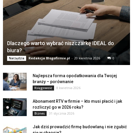
Dlaczego warto wybrać niszczarkę IDEAL do
biura?
Redakcja Blogofirmie.pl
-
20 kwietnia 2026
0
Narzędzia
Najlepsza forma opodatkowania dla Twojej
branży – porównanie
8 kwietnia 2026
Księgowość
Abonament RTV w firmie – kto musi płacić i jak
rozliczyć go w 2026 roku?
31 stycznia 2026
Biznes
Jak dziś prowadzić firmę budowlaną i nie zgubić
się w chaosie?