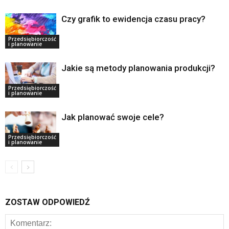
Czy grafik to ewidencja czasu pracy?
Przedsiębiorczość
i planowanie
Jakie są metody planowania produkcji?
Przedsiębiorczość
i planowanie
Jak planować swoje cele?
Przedsiębiorczość
i planowanie
ZOSTAW ODPOWIEDŹ