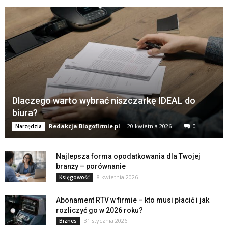
Dlaczego warto wybrać niszczarkę IDEAL do
biura?
Redakcja Blogofirmie.pl
-
20 kwietnia 2026
0
Narzędzia
Najlepsza forma opodatkowania dla Twojej
branży – porównanie
8 kwietnia 2026
Księgowość
Abonament RTV w firmie – kto musi płacić i jak
rozliczyć go w 2026 roku?
31 stycznia 2026
Biznes