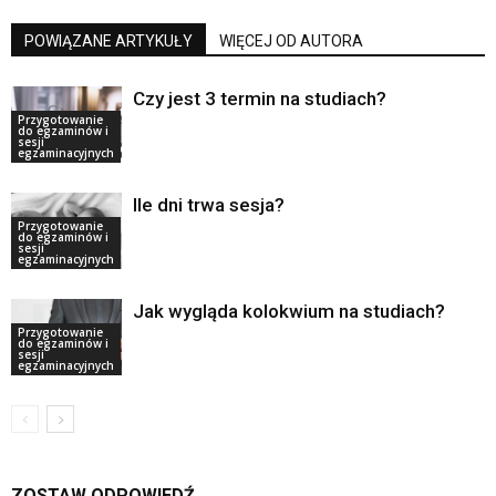
POWIĄZANE ARTYKUŁY
WIĘCEJ OD AUTORA
Czy jest 3 termin na studiach?
Przygotowanie
do egzaminów i
sesji
egzaminacyjnych
Ile dni trwa sesja?
Przygotowanie
do egzaminów i
sesji
egzaminacyjnych
Jak wygląda kolokwium na studiach?
Przygotowanie
do egzaminów i
sesji
egzaminacyjnych
ZOSTAW ODPOWIEDŹ