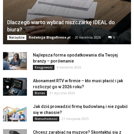
Dlaczego warto wybrać niszczarkę IDEAL do
biura?
Redakcja Blogofirmie.pl
-
20 kwietnia 2026
0
Narzędzia
Najlepsza forma opodatkowania dla Twojej
branży – porównanie
8 kwietnia 2026
Księgowość
Abonament RTV w firmie – kto musi płacić i jak
rozliczyć go w 2026 roku?
31 stycznia 2026
Biznes
Jak dziś prowadzić firmę budowlaną i nie zgubić
się w chaosie?
21 listopada 2025
Nieruchomości
Chcesz zarabiać na muzyce? Skontaktuj się z