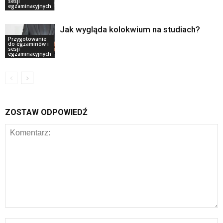
sesji
egzaminacyjnych
Jak wygląda kolokwium na studiach?
Przygotowanie
do egzaminów i
sesji
egzaminacyjnych
ZOSTAW ODPOWIEDŹ