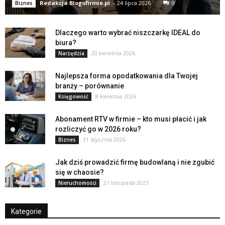
Redakcja Blogofirmie.pl
-
24 lipca 2026
0
Biznes
Dlaczego warto wybrać niszczarkę IDEAL do
biura?
20 kwietnia 2026
Narzędzia
Najlepsza forma opodatkowania dla Twojej
branży – porównanie
8 kwietnia 2026
Księgowość
Abonament RTV w firmie – kto musi płacić i jak
rozliczyć go w 2026 roku?
31 stycznia 2026
Biznes
Jak dziś prowadzić firmę budowlaną i nie zgubić
się w chaosie?
21 listopada 2025
Nieruchomości
Kategorie