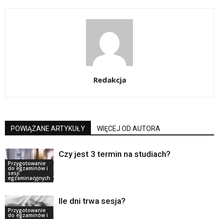
Redakcja
POWIĄZANE ARTYKUŁY
WIĘCEJ OD AUTORA
Czy jest 3 termin na studiach?
Przygotowanie
do egzaminów i
sesji
egzaminacyjnych
Ile dni trwa sesja?
Przygotowanie
do egzaminów i