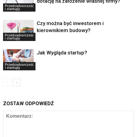
dotację na założenie własnej firmy?
Przedsiębiorczość
i startupy
Czy można być inwestorem i
kierownikiem budowy?
Przedsiębiorczość
i startupy
Jak Wygląda startup?
Przedsiębiorczość
i startupy
ZOSTAW ODPOWIEDŹ