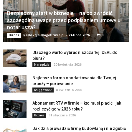
Bezpieczny start w biznesie – na co zwrócić
szczególną uwagę przed podpisaniem umowy u
notariusza?
Redakcja Blogofirmie.pl
-
24 lipca 2026
0
Biznes
Dlaczego warto wybrać niszczarkę IDEAL do
biura?
20 kwietnia 2026
Narzędzia
Najlepsza forma opodatkowania dla Twojej
branży – porównanie
8 kwietnia 2026
Księgowość
Abonament RTV w firmie – kto musi płacić i jak
rozliczyć go w 2026 roku?
31 stycznia 2026
Biznes
Jak dziś prowadzić firmę budowlaną i nie zgubić