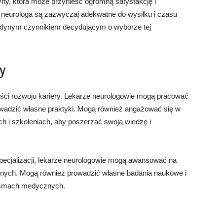
ny, która może przynieść ogromną satysfakcję i
neurologa są zazwyczaj adekwatne do wysiłku i czasu
jedynym czynnikiem decydującym o wyborze tej
y
wości rozwoju kariery. Lekarze neurologowie mogą pracować
rowadzić własne praktyki. Mogą również angażować się w
h i szkoleniach, aby poszerzać swoją wiedzę i
pecjalizacji, lekarze neurologowie mogą awansować na
nych. Mogą również prowadzić własne badania naukowe i
ismach medycznych.