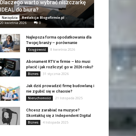
Dlaczego warto wybrać niszczarkę
IDEAL do biura?
Redakcja Blogofirmie.pl
-
Narzędzia
20 kwietnia 2026
0
Najlepsza forma opodatkowania dla
Twojej branży – porównanie
8 kwietnia 2026
Księgowość
Abonament RTV w firmie – kto musi
płacić i jak rozliczyć go w 2026 roku?
31 stycznia 2026
Biznes
Jak dziś prowadzić firmę budowlaną i
nie zgubić się w chaosie?
21 listopada 2025
Nieruchomości
Chcesz zarabiać na muzyce?
Skontaktuj się z Independent Digital
4 listopada 2025
Biznes