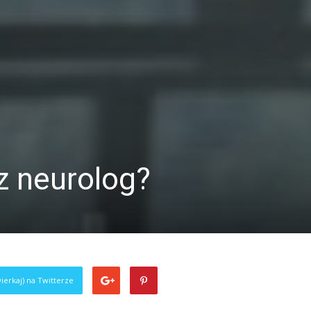
rz neurolog?
ierkaj) na Twitterze