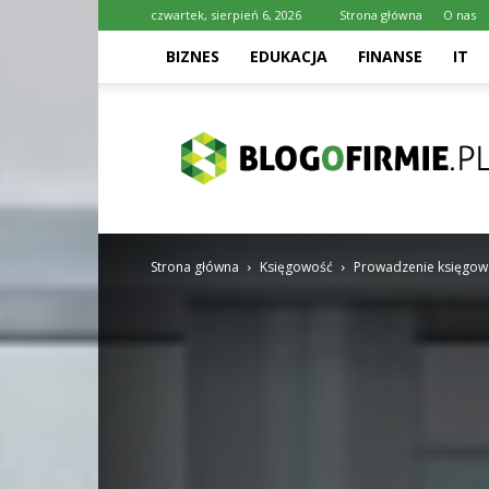
czwartek, sierpień 6, 2026
Strona główna
O nas
BIZNES
EDUKACJA
FINANSE
IT
Blogofirmie.pl
Strona główna
Księgowość
Prowadzenie księgow