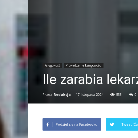
Księgowość
Prowadzenie księgowości
Ile zarabia leka
Przez
Redakcja
-
17 listopada 2024
533
0
Podziel się na Facebooku
Tweet (Ćw