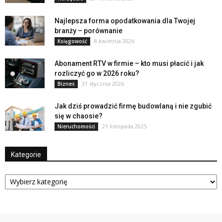
Najlepsza forma opodatkowania dla Twojej
branży – porównanie
8 kwietnia 2026
Księgowość
Abonament RTV w firmie – kto musi płacić i jak
rozliczyć go w 2026 roku?
31 stycznia 2026
Biznes
Jak dziś prowadzić firmę budowlaną i nie zgubić
się w chaosie?
21 listopada 2025
Nieruchomości
Kategorie
Kategorie