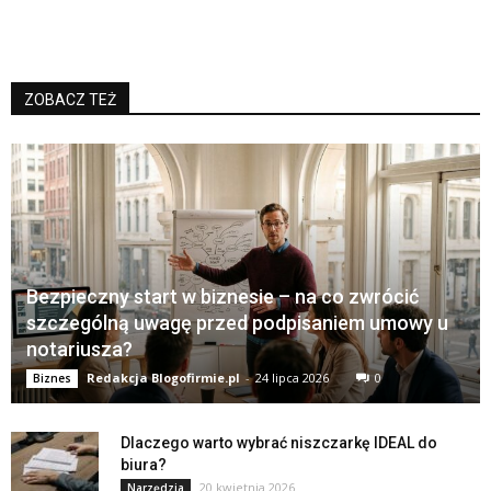
ZOBACZ TEŻ
Bezpieczny start w biznesie – na co zwrócić
szczególną uwagę przed podpisaniem umowy u
notariusza?
Redakcja Blogofirmie.pl
-
24 lipca 2026
0
Biznes
Dlaczego warto wybrać niszczarkę IDEAL do
biura?
20 kwietnia 2026
Narzędzia