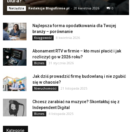
biura?
Redakcja Blogofirmie.pl
-
20 kwietnia 2026
0
Narzędzia
Najlepsza forma opodatkowania dla Twojej
branży – porównanie
8 kwietnia 2026
Księgowość
Abonament RTV w firmie – kto musi płacić i jak
rozliczyć go w 2026 roku?
31 stycznia 2026
Biznes
Jak dziś prowadzić firmę budowlaną i nie zgubić
się w chaosie?
21 listopada 2025
Nieruchomości
Chcesz zarabiać na muzyce? Skontaktuj się z
Independent Digital
4 listopada 2025
Biznes
Kategorie