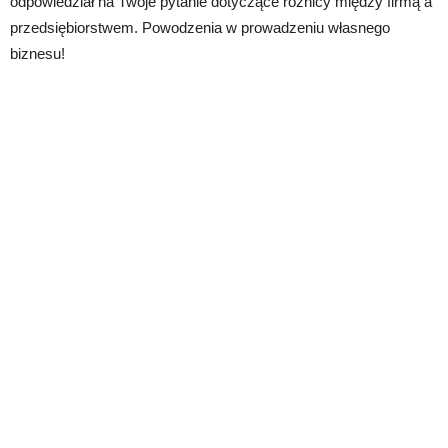
odpowiedział na Twoje pytanie dotyczące różnicy między firmą a
przedsiębiorstwem. Powodzenia w prowadzeniu własnego
biznesu!