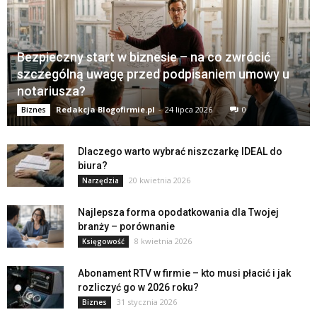
Bezpieczny start w biznesie – na co zwrócić
szczególną uwagę przed podpisaniem umowy u
notariusza?
Redakcja Blogofirmie.pl
-
24 lipca 2026
0
Biznes
Dlaczego warto wybrać niszczarkę IDEAL do
biura?
20 kwietnia 2026
Narzędzia
Najlepsza forma opodatkowania dla Twojej
branży – porównanie
8 kwietnia 2026
Księgowość
Abonament RTV w firmie – kto musi płacić i jak
rozliczyć go w 2026 roku?
31 stycznia 2026
Biznes