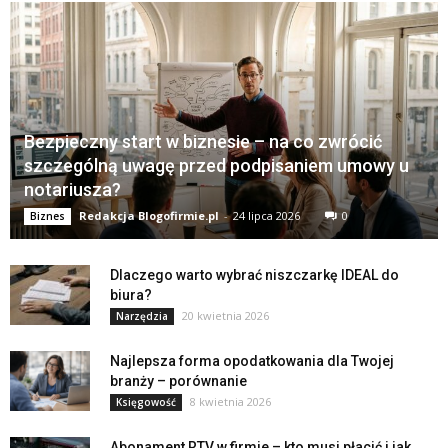
Bezpieczny start w biznesie – na co zwrócić
szczególną uwagę przed podpisaniem umowy u
notariusza?
Redakcja Blogofirmie.pl
-
24 lipca 2026
0
Biznes
Dlaczego warto wybrać niszczarkę IDEAL do
biura?
20 kwietnia 2026
Narzędzia
Najlepsza forma opodatkowania dla Twojej
branży – porównanie
8 kwietnia 2026
Księgowość
Abonament RTV w firmie – kto musi płacić i jak