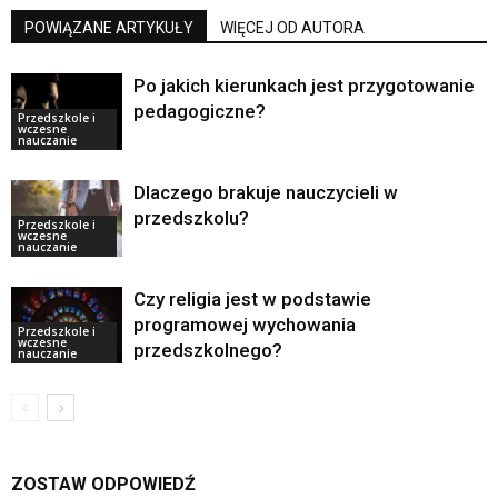
POWIĄZANE ARTYKUŁY
WIĘCEJ OD AUTORA
Po jakich kierunkach jest przygotowanie
pedagogiczne?
Przedszkole i
wczesne
nauczanie
Dlaczego brakuje nauczycieli w
przedszkolu?
Przedszkole i
wczesne
nauczanie
Czy religia jest w podstawie
programowej wychowania
Przedszkole i
wczesne
przedszkolnego?
nauczanie
ZOSTAW ODPOWIEDŹ