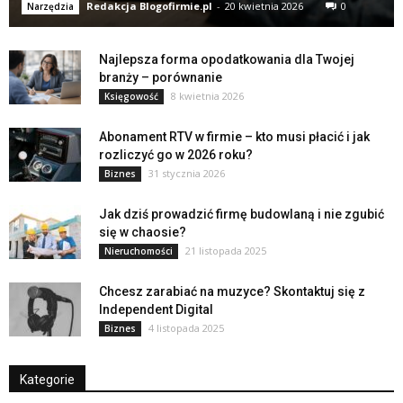
Redakcja Blogofirmie.pl
-
20 kwietnia 2026
0
Narzędzia
Najlepsza forma opodatkowania dla Twojej
branży – porównanie
8 kwietnia 2026
Księgowość
Abonament RTV w firmie – kto musi płacić i jak
rozliczyć go w 2026 roku?
31 stycznia 2026
Biznes
Jak dziś prowadzić firmę budowlaną i nie zgubić
się w chaosie?
21 listopada 2025
Nieruchomości
Chcesz zarabiać na muzyce? Skontaktuj się z
Independent Digital
4 listopada 2025
Biznes
Kategorie