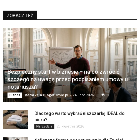
ZOBACZ TEŻ
Bezpieczny start w biznesie – na co zwrócić
szczególną uwagę przed podpisaniem umowy u
notariusza?
Redakcja Blogofirmie.pl
-
24 lipca 2026
0
Biznes
Dlaczego warto wybrać niszczarkę IDEAL do
biura?
20 kwietnia 2026
Narzędzia