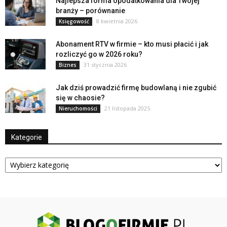
Najlepsza forma opodatkowania dla Twojej
branży – porównanie
8 kwietnia 2026
Księgowość
Abonament RTV w firmie – kto musi płacić i jak
rozliczyć go w 2026 roku?
31 stycznia 2026
Biznes
Jak dziś prowadzić firmę budowlaną i nie zgubić
się w chaosie?
21 listopada 2025
Nieruchomości
Kategorie
Kategorie